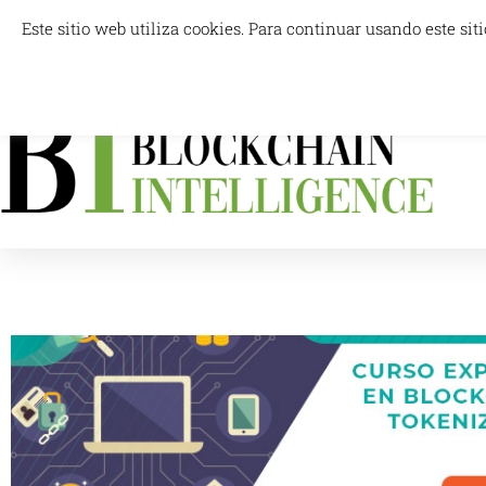
Skip
Este sitio web utiliza cookies. Para continuar usando este s
info@blockchainintelligence.es
to
content