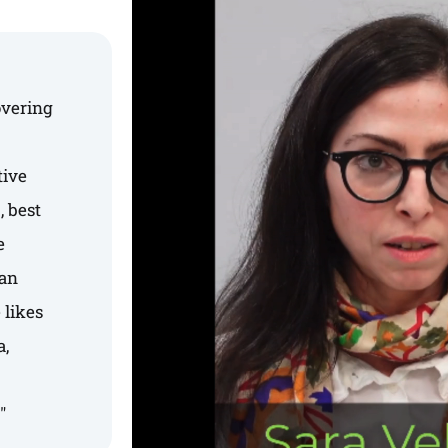
overing
tive
, best
e
 an
 likes
a,
"