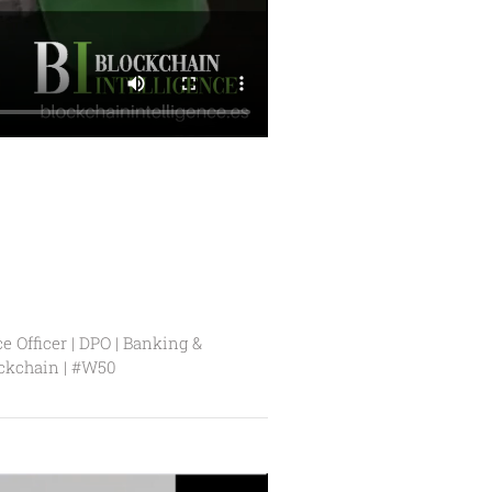
e Officer | DPO | Banking &
ockchain | #W50