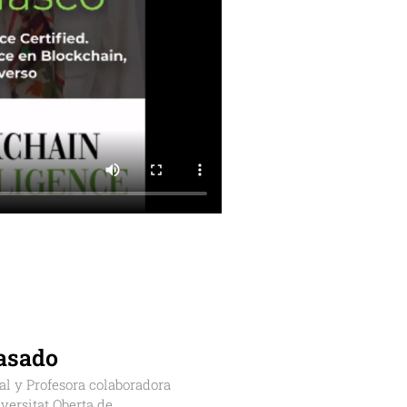
asado
gal y Profesora colaboradora
versitat Oberta de