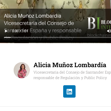
Alicia Muñoz Lombardía
Vicesecretaria del Consejo de Santander Es
responsable de Regulación y Public Policy
L
i
n
k