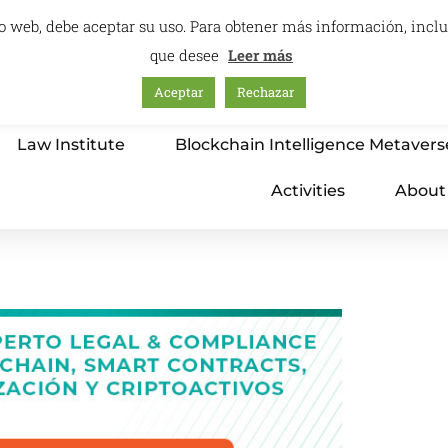
itio web, debe aceptar su uso. Para obtener más información, inc
que desee
Leer más
Aceptar
Rechazar
Home
Education – International Center
Law Institute
Blockchain Intelligence Metavers
Activities
About