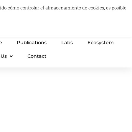
luido cómo controlar el almacenamiento de cookies, es posible
0
Carrito
Advisory & Think Tank
Projects
e
Publications
Labs
Ecosystem
 Us
Contact