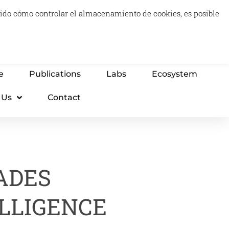
luido cómo controlar el almacenamiento de cookies, es posible
0
Carrito
Advisory & Think Tank
Projects
e
Publications
Labs
Ecosystem
 Us
Contact
ADES
LLIGENCE