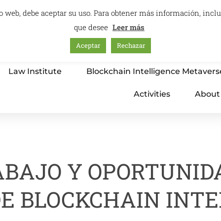
itio web, debe aceptar su uso. Para obtener más información, inc
que desee
Leer más
Aceptar
Rechazar
Home
Education – International Center
Law Institute
Blockchain Intelligence Metavers
Activities
About
ABAJO Y OPORTUNID
E BLOCKCHAIN INTE