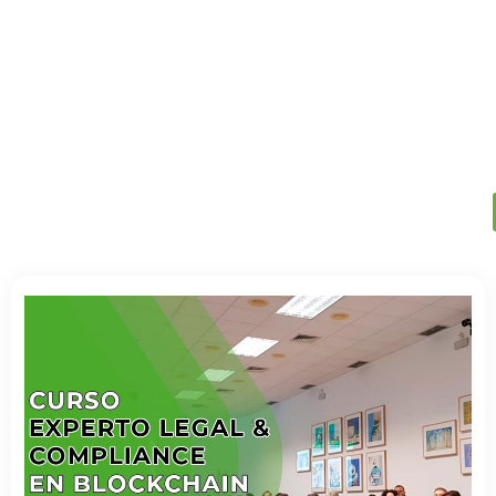
MiCA y ESMA establecen requisitos de formación p
En Blockchain Intelligence ofrecemos formación in-compa