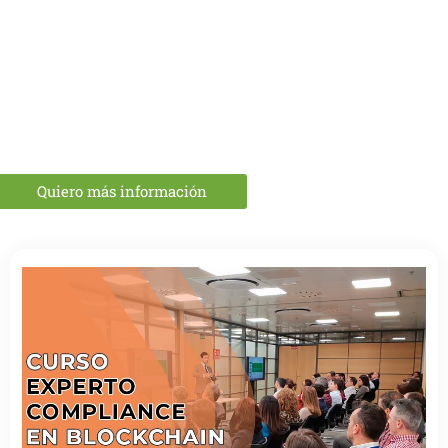
¿Es tu entidad un CASP?​​
ara los profesionales y directivos de los proveedores de servic
ny y programas adaptados para ayudar a las entidades a cumpl
regulatorias.
Quiero más información