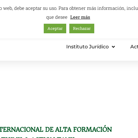
itio web, debe aceptar su uso. Para obtener más información, inc
que desee
Leer más
Aceptar
Rechazar
mación – Centro Internacional
Consultoría
Instituto Jurídico
Ac
xcelencia
en Blockchain e IA
ción - Activos Digitales -Web3 - Metaverso
a y regulación para una innovación tecnológica con impacto
TERNACIONAL DE ALTA FORMACIÓN