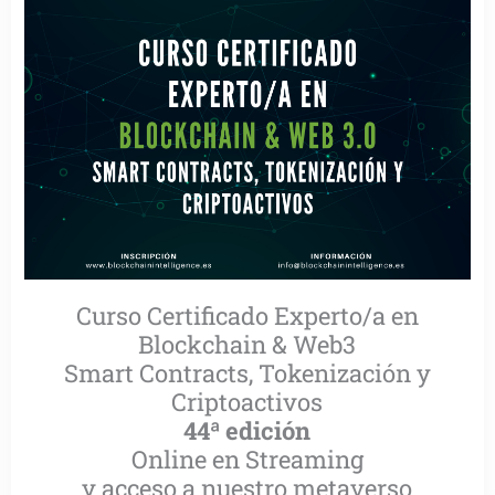
Curso Certificado Experto/a en
Blockchain & Web3
Smart Contracts, Tokenización y
Criptoactivos
44ª edición
Online en Streaming
y acceso a nuestro metaverso