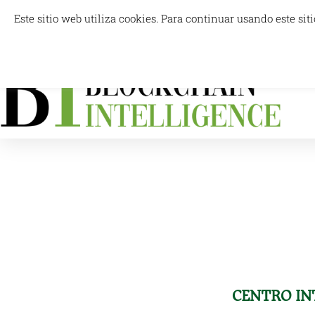
Ir
Este sitio web utiliza cookies. Para continuar usando este s
info@blockchainintelligence.es
al
contenido
For
Centro de E
Tokeniza
Conocimiento, estrategi
CENTRO IN