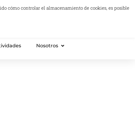
luido cómo controlar el almacenamiento de cookies, es posible
0
Carrito
Proyectos Tech & Impact
Think Tank
tividades
Nosotros