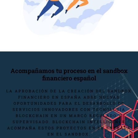
Acompañamos tu proceso en el sandbox
financiero español
LA APROBACIÓN DE LA CREACIÓN DEL SANDBOX
FINANCIERO EN ESPAÑA ABRE NUEVAS
OPORTUNIDADES PARA EL DESARROLLO DE
SERVICIOS INNOVADORES CON TECNOLOGÍA
BLOCKCHAIN EN UN MARCÓ REGULADO Y
SUPERVISADO. BLOCKCHAIN INTELLIGENCE
ACOMPAÑA ESTOS PROYECTOS EN SU ENTRADA
EN EL SANDBOX.