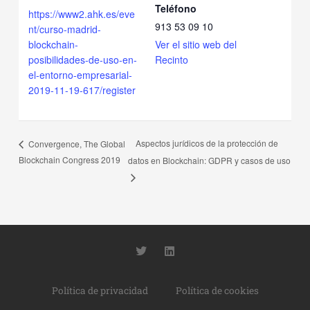
Teléfono
https://www2.ahk.es/eve
913 53 09 10
nt/curso-madrid-
blockchain-
Ver el sitio web del
posibilidades-de-uso-en-
Recinto
el-entorno-empresarial-
2019-11-19-617/register
Aspectos jurídicos de la protección de
Convergence, The Global
Blockchain Congress 2019
datos en Blockchain: GDPR y casos de uso
T
L
w
i
i
n
t
k
Política de privacidad
Política de cookies
t
e
e
d