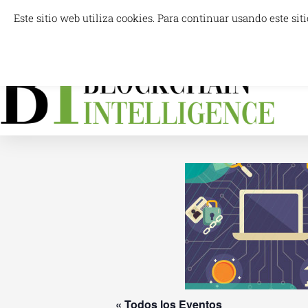
Ir
Este sitio web utiliza cookies. Para continuar usando este s
info@blockchainintelligence.es
al
contenido
For
« Todos los Eventos