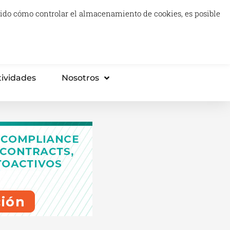
luido cómo controlar el almacenamiento de cookies, es posible
0
Carrito
Proyectos Tech & Impact
Think Tank
tividades
Nosotros