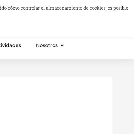
luido cómo controlar el almacenamiento de cookies, es posible
0
Carrito
Proyectos Tech & Impact
Think Tank
tividades
Nosotros