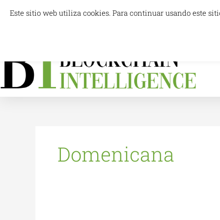
Ir
Este sitio web utiliza cookies. Para continuar usando este s
info@blockchainintelligence.es
al
contenido
For
Domenicana