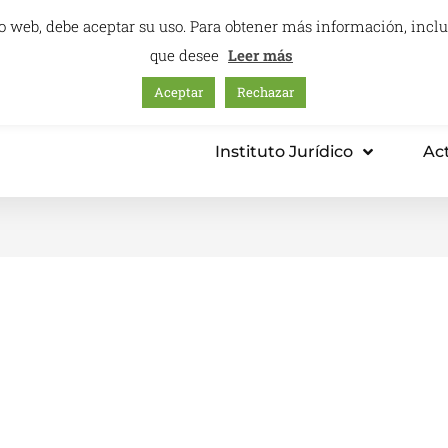
itio web, debe aceptar su uso. Para obtener más información, inc
que desee
Leer más
Aceptar
Rechazar
mación – Centro Internacional
Consultoría
Instituto Jurídico
Ac