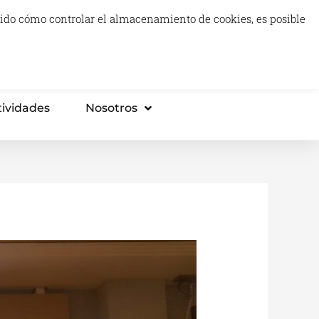
luido cómo controlar el almacenamiento de cookies, es posible
0
Carrito
Proyectos Tech & Impact
Think Tank
tividades
Nosotros