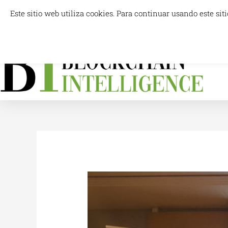
Ir
Este sitio web utiliza cookies. Para continuar usando este s
info@blockchainintelligence.es
al
contenido
For