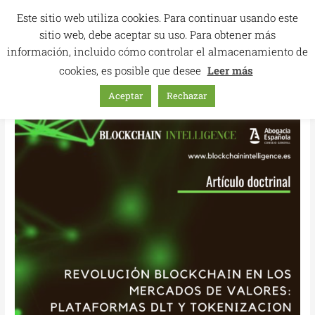
Ir
Este sitio web utiliza cookies. Para continuar usando este
al
sitio web, debe aceptar su uso. Para obtener más
contenido
información, incluido cómo controlar el almacenamiento de
cookies, es posible que desee
Leer más
Aceptar
Rechazar