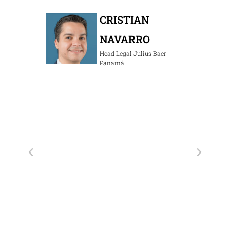
Se ha
,
grupo
CRISTIAN
parti
NAVARRO
Y ha 
tres
valo
Head Legal Julius Baer
Panamá
TÍN
a de
licy
p (UE)