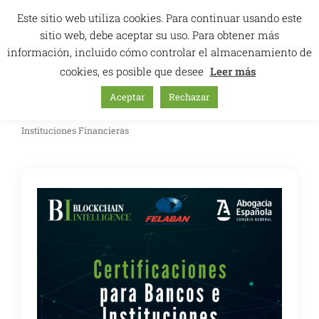
Ir
Este sitio web utiliza cookies. Para continuar usando este
al
sitio web, debe aceptar su uso. Para obtener más
contenido
información, incluido cómo controlar el almacenamiento de
cookies, es posible que desee
Leer más
Aceptar
Rechazar
Inicio
/
Oferta de cursos
/
Cursos
/ Certificaciones para Bancos e
Instituciones Financieras