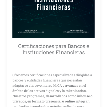
Certificaciones para Bancos e
Instituciones Financieras
Ofrecemos certificaciones especializadas dirigidas a
bancos y entidades financieras que necesitan
adaptarse al nuevo marco MiCA y avanzar en el
ámbito de los activos digitales y la tokenización.
Nuestros programas,
desarrollados como inhouse o
privados, en formato presencial u online
, integran
regulación, tecnología y práctica aplicada para