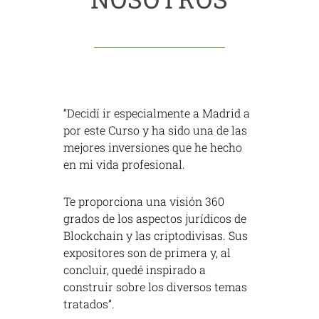
ción
“Decidí ir especialmente a Madrid a
"Quer
por este Curso y ha sido una de las
por l
mejores inversiones que he hecho
lega
e
en mi vida profesional.
Smar
ICOs.
es de
Te proporciona una visión 360
s
grados de los aspectos jurídicos de
El ni
 de
Blockchain y las criptodivisas. Sus
del g
expositores son de primera y, al
aten
os
concluir, quedé inspirado a
parec
construir sobre los diversos temas
aten
tratados”.