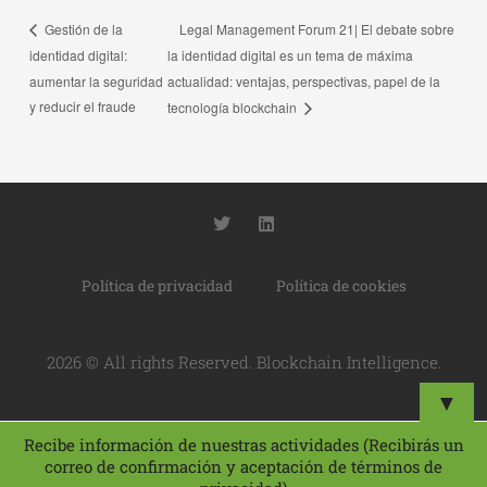
Legal Management Forum 21| El debate sobre
Gestión de la
identidad digital:
la identidad digital es un tema de máxima
aumentar la seguridad
actualidad: ventajas, perspectivas, papel de la
y reducir el fraude
tecnología blockchain
T
L
w
i
i
n
t
k
Política de privacidad
Política de cookies
t
e
e
d
r
i
n
2026 © All rights Reserved. Blockchain Intelligence.
▼
Recibe información de nuestras actividades (Recibirás un
correo de confirmación y aceptación de términos de