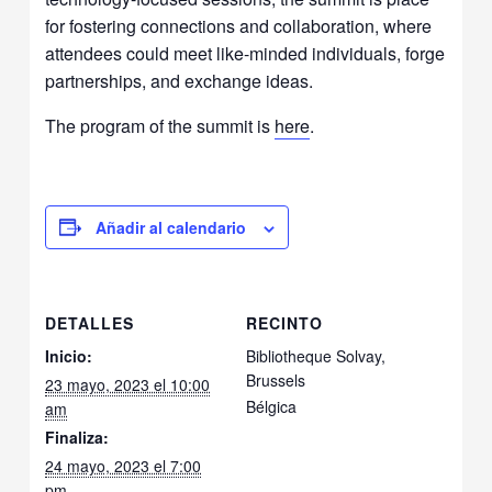
for fostering connections and collaboration, where
attendees could meet like-minded individuals, forge
partnerships, and exchange ideas.
The program of the summit is
here
.
Añadir al calendario
DETALLES
RECINTO
Inicio:
Bibliotheque Solvay,
Brussels
23 mayo, 2023 el 10:00
Bélgica
am
Finaliza:
24 mayo, 2023 el 7:00
pm