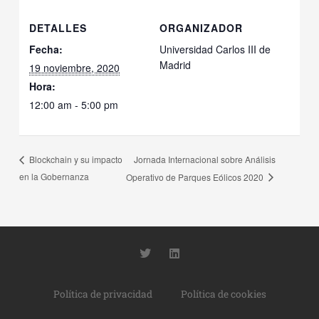
DETALLES
ORGANIZADOR
Fecha:
Universidad Carlos III de
Madrid
19 noviembre, 2020
Hora:
12:00 am - 5:00 pm
Jornada Internacional sobre Análisis
Blockchain y su impacto
en la Gobernanza
Operativo de Parques Eólicos 2020
T
L
w
i
i
n
t
k
Política de privacidad
Política de cookies
t
e
e
d