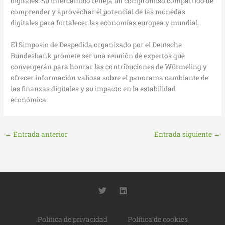
digitales. Su intercambio refleja un compromiso compartido de
comprender y aprovechar el potencial de las monedas
digitales para fortalecer las economías europea y mundial.
El Simposio de Despedida organizado por el Deutsche
Bundesbank promete ser una reunión de expertos que
convergerán para honrar las contribuciones de Würmeling y
ofrecer información valiosa sobre el panorama cambiante de
las finanzas digitales y su impacto en la estabilidad
económica.
←
Entrada anterior
Entrada siguiente
→
T
L
w
i
i
n
t
k
Política de privacidad
Política de cookies
t
e